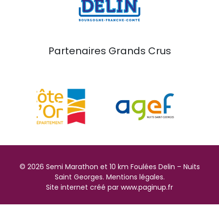
Partenaires Grands Crus
© 2026 Semi Marathon et 10 km Foulées Delin – Nuits
Saint Georges. Mentions légales.
Site internet créé par
www.paginup.fr