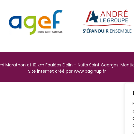
i Marathon et 10 km Foulées Delin – Nuits Saint Georges. Mentio
Site internet créé par
www.paginup.fr